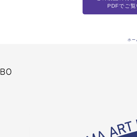
PDFでご
ホー