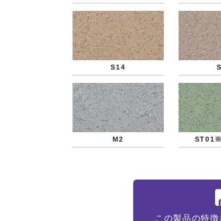
S14
M2
ST01
この製品の特徴