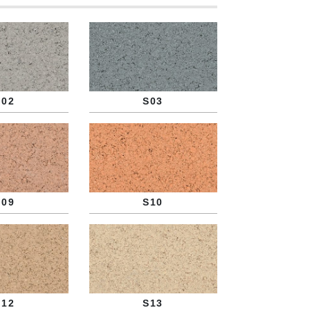
S02
S03
S09
S10
S12
S13