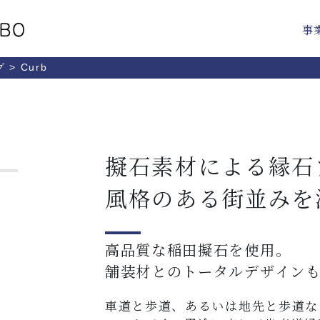
事
グ
>
Curb
擬石素材による縁石
風格のある街並みを
高品質な稲田擬石を使用。
舗装材とのトータルデザイン
車道と歩道、あるいは地先と歩道な