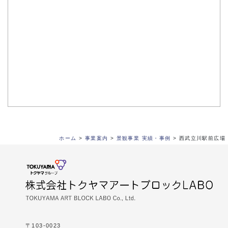
ホーム
>
事業案内
>
景観事業 実績・事例
>
西武立川駅前広場
〒103-0023