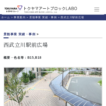
ホーム
>
事業案内
>
景観事業 実績・事例
>
西武立川駅前広場
景観事業 実績・事例
>
西武立川駅前広場
概要・色名等：B15,B18