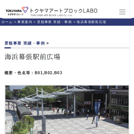
ホーム
>
事業案内
>
景観事業 実績・事例
>
海浜幕張駅前広場
景観事業 実績・事例
>
海浜幕張駅前広場
概要・色名等：B01,B02,B03