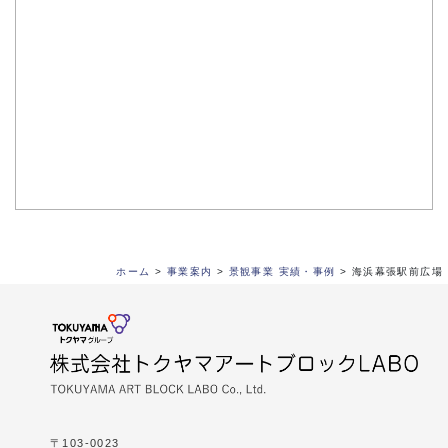
ホーム
>
事業案内
>
景観事業 実績・事例
>
海浜幕張駅前広場
〒103-0023