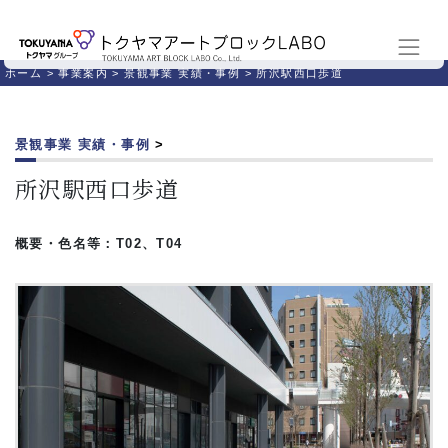
ホーム
>
事業案内
>
景観事業 実績・事例
>
所沢駅西口歩道
景観事業 実績・事例
>
所沢駅西口歩道
概要・色名等：T02、T04