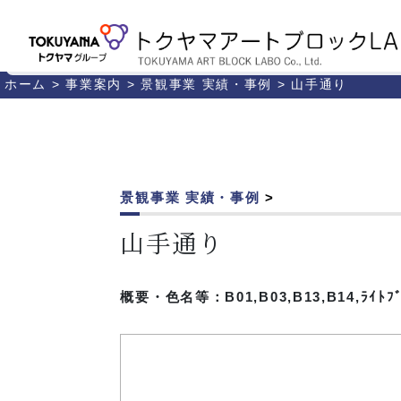
ホーム
>
事業案内
>
景観事業 実績・事例
>
山手通り
景観事業 実績・事例
>
山手通り
概要・色名等：B01,B03,B13,B14,ﾗｲﾄﾌ